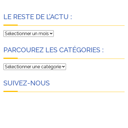
LE RESTE DE L’ACTU :
Le
reste
de
PARCOUREZ LES CATÉGORIES :
l’actu
:
Parcourez
les
catégories
SUIVEZ-NOUS
: