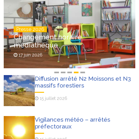
Presse 2026
Changement horaire
médiathèque
17 juin 2026
Diffusion arrêté N2 Moissons et N3
massifs forestiers
15 juillet 2026
Vigilances météo – arrêtés
préfectoraux