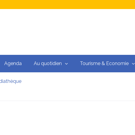
Agenda
Au quotidien
Tourisme & Economie
diathèque
ssons et N3 massifs forestiers
êtés préfectoraux