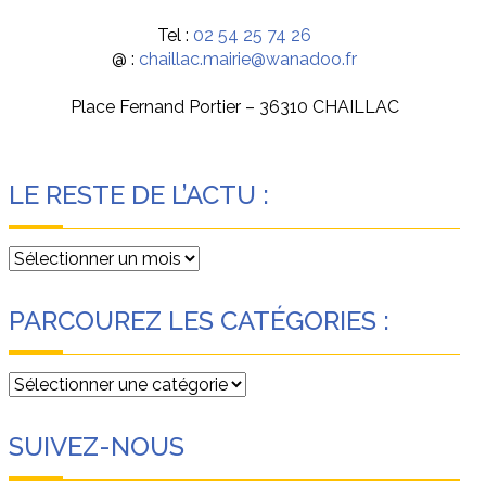
Tel :
02 54 25 74 26
@ :
chaillac.mairie@wanadoo.fr
Place Fernand Portier – 36310 CHAILLAC
LE RESTE DE L’ACTU :
Le
reste
de
PARCOUREZ LES CATÉGORIES :
l’actu
:
Parcourez
les
catégories
SUIVEZ-NOUS
: