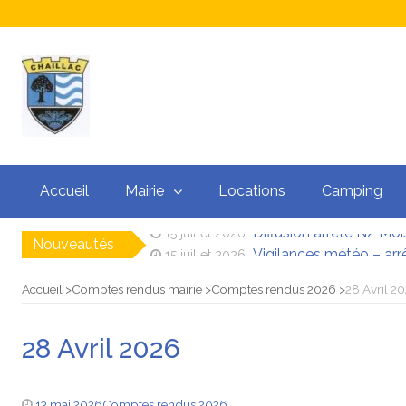
Accueil
Mairie
Locations
Camping
Nouveautés
Vigilances météo – arr
15 juillet 2026
Arrêté de restriction
13 juillet 2026
Changement horaire mé
17 juin 2026
Accueil
Comptes rendus mairie
Comptes rendus 2026
28 Avril 2
Concert
10 juin 2026
Situation sur l’Eau
9 juin 2026
28 Avril 2026
Diffusion arrêté N2 Moi
15 juillet 2026
13 mai 2026
Comptes rendus 2026