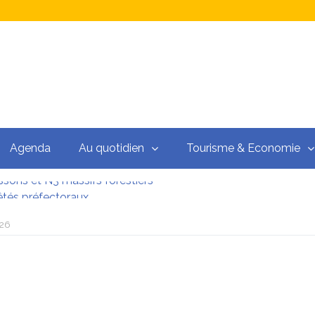
Agenda
Au quotidien
Tourisme & Economie
êtés préfectoraux
diathèque
026
ssons et N3 massifs forestiers